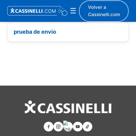
Volver a
☰
Cassinelli.com
prueba de envio